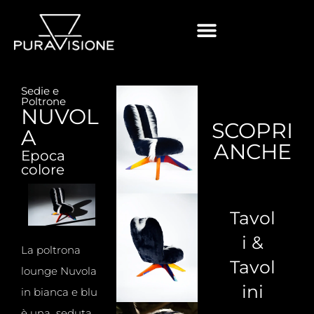
Sedie e
Poltrone
NUVOL
SCOPRI
A
ANCHE
Epoca
colore
Tavol
i &
La poltrona
Tavol
lounge Nuvola
ini
in bianca e blu
è una seduta