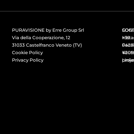
PURAVISIONE by Erre Group Srl
CONT
SOCI
Via della Cooperazione, 12
+39
Inst
31033 Castelfranco Veneto (TV)
0423
Face
Cookie Policy
4209
Yout
Privacy Policy
proj
Link