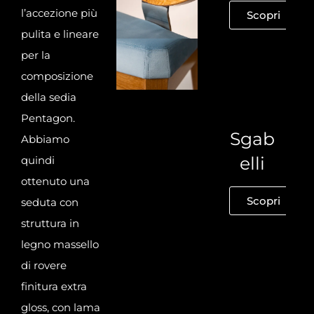
l’accezione più
Scopri
pulita e lineare
per la
composizione
della sedia
Pentagon.
Sgab
Abbiamo
elli
quindi
ottenuto una
Scopri
seduta con
struttura in
legno massello
di
rovere
finitura extra
gloss,
con
lama