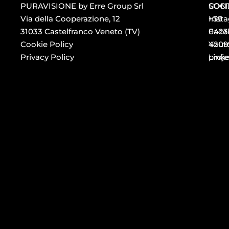
PURAVISIONE by Erre Group Srl
CONT
SOCI
Via della Cooperazione, 12
+39
Inst
31033 Castelfranco Veneto (TV)
0423
Face
Cookie Policy
4209
Yout
Privacy Policy
proj
Link