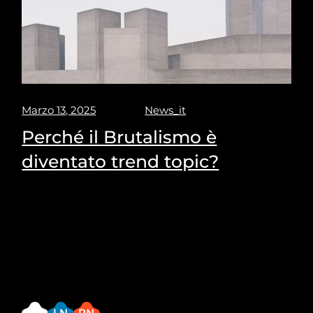
Marzo 13, 2025
News_it
Perché il Brutalismo è
diventato trend topic?
Sed ut perspiciatis unde omnis iste natus error sit
voluptatem accusantium doloremque laudantium,
totam rem aperiam, eaque ipsa quae ab illo
inventore veritatis et quasi architecto
FB
LN
PN