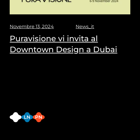
Novembre 13, 2024
News_it
Puravisione vi invita al
Downtown Design a Dubai
Sed ut perspiciatis unde omnis iste natus error sit
voluptatem accusantium doloremque laudantium,
totam rem aperiam, eaque ipsa quae ab illo
inventore veritatis et quasi architecto
FB
LN
PN