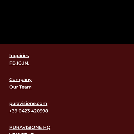
Inquiries
FB.
IG.
IN.
Company
Our Team
puravisione.com
+39 0423 420998
PURAVISIONE HQ