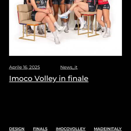
Aprile 16, 2025
News_it
Imoco Volley in finale
Imoco Volley in finale. Mercoledì 16 Aprile ore 20.30
le Pantere si giocano la finale scudetto contro il
Numia Vero volley Milano
DESIGN
FINALS
IMOCOVOLLEY
MADEINITALY