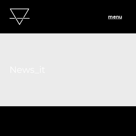
menu
News_it