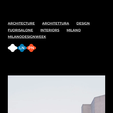
design week. 7-13 April
ARCHITECTURE
ARCHITETTURA
DESIGN
FUORISALONE
INTERIORS
MILANO
MILANODESIGNWEEK
FB
LN
PN