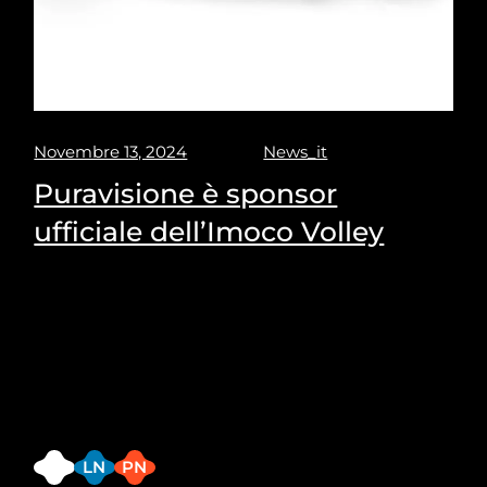
Novembre 13, 2024
News_it
Puravisione è sponsor
ufficiale dell’Imoco Volley
Sed ut perspiciatis unde omnis iste natus error sit
voluptatem accusantium doloremque laudantium,
totam rem aperiam, eaque ipsa quae ab illo
inventore veritatis et quasi architecto
FB
LN
PN