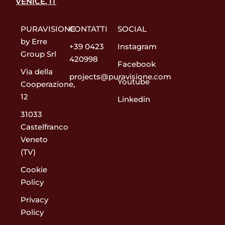
VENICE, IT
PURAVISIONE
CONTATTI
SOCIAL
by Erre
+39 0423
Instagram
Group Srl
420998
Facebook
Via della
projects@puravisione.com
Youtube
Cooperazione,
12
Linkedin
31033
Castelfranco
Veneto
(TV)
Cookie
Policy
Privacy
Policy