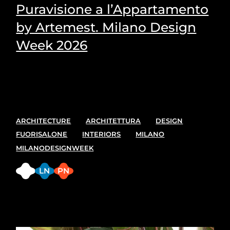
Puravisione a l’Appartamento
by Artemest. Milano Design
Week 2026
Puravisione's Picks for the most suitable plants for
every space.
ARCHITECTURE
ARCHITETTURA
DESIGN
FUORISALONE
INTERIORS
MILANO
MILANODESIGNWEEK
FB
LN
PN