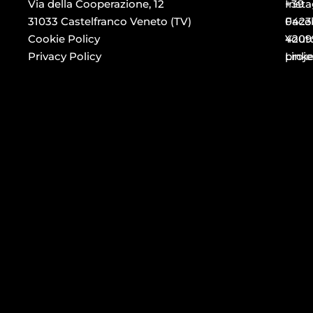
Via della Cooperazione, 12
+39
Inst
31033 Castelfranco Veneto (TV)
0423
Face
Cookie Policy
4209
Yout
Privacy Policy
proj
Link