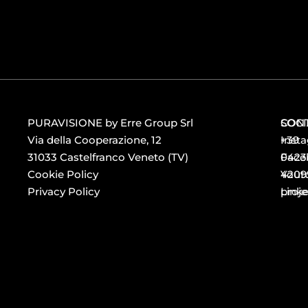
PURAVISIONE by Erre Group Srl
CONT
SOCI
Via della Cooperazione, 12
+39
Inst
31033 Castelfranco Veneto (TV)
0423
Face
Cookie Policy
4209
Yout
Privacy Policy
proj
Link