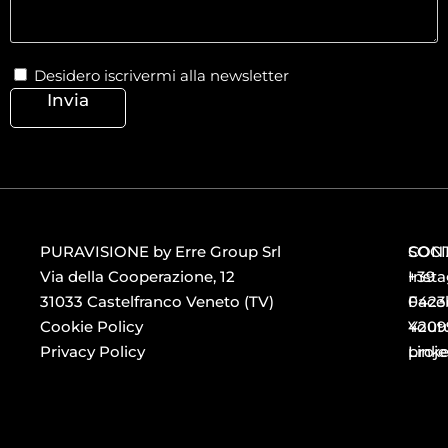
Desidero iscrivermi alla newsletter
Invia
PURAVISIONE by Erre Group Srl
CONT
SOCI
Via della Cooperazione, 12
+39
Inst
31033 Castelfranco Veneto (TV)
0423
Face
Cookie Policy
4209
Yout
Privacy Policy
proj
Link